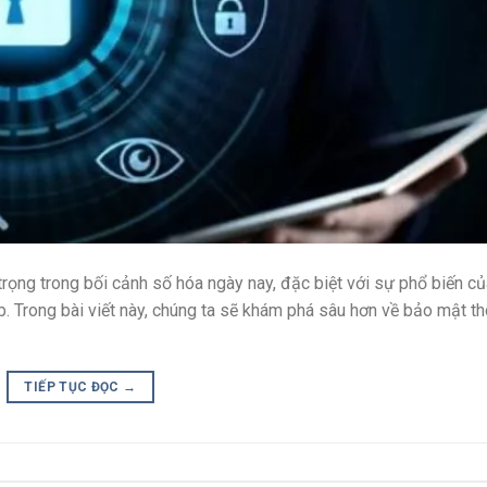
rọng trong bối cảnh số hóa ngày nay, đặc biệt với sự phổ biến củ
b. Trong bài viết này, chúng ta sẽ khám phá sâu hơn về bảo mật th
TIẾP TỤC ĐỌC
→