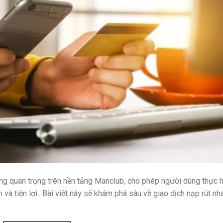
ăng quan trọng trên nền tảng Manclub, cho phép người dùng thực h
 và tiện lợi.. Bài viết này sẽ khám phá sâu về giao dịch nạp rút nh