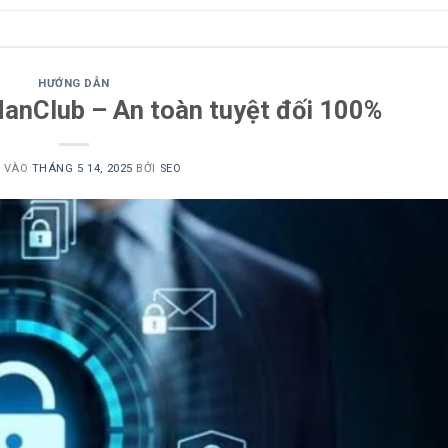
HƯỚNG DẪN
ManClub – An toàn tuyệt đối 100%
 VÀO
THÁNG 5 14, 2025
BỞI
SEO