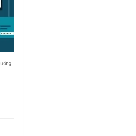
 hướng