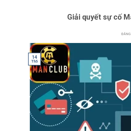
Giải quyết sự cố 
ĐĂNG
14
Th5