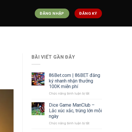
ĐĂNG NHẬP
ĐĂNG KÝ
BÀI VIẾT GẦN ĐÂY
86Bet.com | 86BET đăng
ký nhanh nhận thưởng
100K miễn phí
Chức năng bình luận bị tắt
ở
86Bet.com
|
Dice Game ManClub –
86BET
Lắc xúc xắc, trúng lớn mỗi
đăng
ngày
ký
Chức năng bình luận bị tắt
ở
nhanh
Dice
nhận