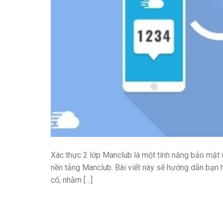
Xác thực 2 lớp Manclub là một tính năng bảo mật 
nền tảng Manclub. Bài viết này sẽ hướng dẫn bạn hi
cố, nhằm […]