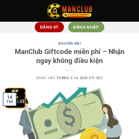
Bỏ
qua
nội
dung
ĐĂNG KÝ
ĐĂNG NHẬP
KHUYẾN MÃI
ManClub Giftcode miễn phí – Nhận
ngay không điều kiện
ĐĂNG VÀO
THÁNG 5 14, 2025
BỞI
SEO
14
Th5