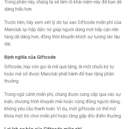
Trong phần này, chúng ta sẽ làm rõ khái niệm này để bạn dễ
dàng hiểu hơn.
Trước tiên, hãy xem xét lý do tại sao Giftcode miễn phí của
Manclub lại hấp dẫn: nó giúp người dùng mới tiếp cận nền
tảng dễ dàng hơn, đồng thời khuyến khích sự tương tác lâu
dài.
Định nghĩa của Giftcode
Giftcode, hay còn gọi là mã quà tặng, là một chuỗi ký tự
hoặc mã số được Manclub phát hành để trao tặng phần
thưởng.
Trong ngữ cảnh miễn phí, chúng được cung cấp qua các sự
kiện, chương trình khuyến mãi hoặc cộng đồng người dùng,
không yêu cầu thanh toán. Ví dụ, một giftcode có thể mở
khóa một trò chơi miễn phí hoặc tăng gấp đôi điểm thưởng.