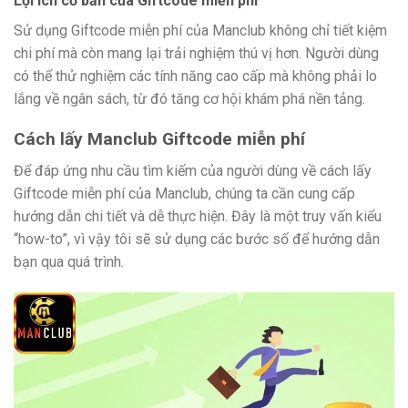
Lợi ích cơ bản của Giftcode miễn phí
Sử dụng Giftcode miễn phí của Manclub không chỉ tiết kiệm
chi phí mà còn mang lại trải nghiệm thú vị hơn. Người dùng
có thể thử nghiệm các tính năng cao cấp mà không phải lo
lắng về ngân sách, từ đó tăng cơ hội khám phá nền tảng.
Cách lấy Manclub Giftcode miễn phí
Để đáp ứng nhu cầu tìm kiếm của người dùng về cách lấy
Giftcode miễn phí của Manclub, chúng ta cần cung cấp
hướng dẫn chi tiết và dễ thực hiện. Đây là một truy vấn kiểu
“how-to”, vì vậy tôi sẽ sử dụng các bước số để hướng dẫn
bạn qua quá trình.