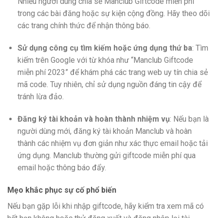
Nhiều người dùng chia sẻ Manclub Giftcode miễn phí
trong các bài đăng hoặc sự kiện cộng đồng. Hãy theo dõi
các trang chính thức để nhận thông báo.
Sử dụng công cụ tìm kiếm hoặc ứng dụng thứ ba
: Tìm
kiếm trên Google với từ khóa như “Manclub Giftcode
miễn phí 2023” để khám phá các trang web uy tín chia sẻ
mã code. Tuy nhiên, chỉ sử dụng nguồn đáng tin cậy để
tránh lừa đảo.
Đăng ký tài khoản và hoàn thành nhiệm vụ
: Nếu bạn là
người dùng mới, đăng ký tài khoản Manclub và hoàn
thành các nhiệm vụ đơn giản như xác thực email hoặc tải
ứng dụng. Manclub thường gửi giftcode miễn phí qua
email hoặc thông báo đẩy.
Mẹo khắc phục sự cố phổ biến
Nếu bạn gặp lỗi khi nhập giftcode, hãy kiểm tra xem mã có