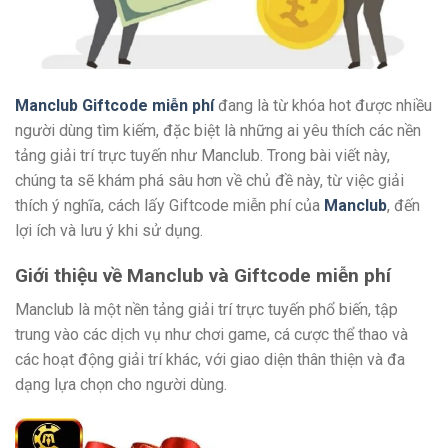
Manclub Giftcode miễn phí
đang là từ khóa hot được nhiều
người dùng tìm kiếm, đặc biệt là những ai yêu thích các nền
tảng giải trí trực tuyến như Manclub. Trong bài viết này,
chúng ta sẽ khám phá sâu hơn về chủ đề này, từ việc giải
thích ý nghĩa, cách lấy Giftcode miễn phí của
Manclub
, đến
lợi ích và lưu ý khi sử dụng.
Giới thiệu về Manclub và Giftcode miễn phí
Manclub là một nền tảng giải trí trực tuyến phổ biến, tập
trung vào các dịch vụ như chơi game, cá cược thể thao và
các hoạt động giải trí khác, với giao diện thân thiện và đa
dạng lựa chọn cho người dùng.