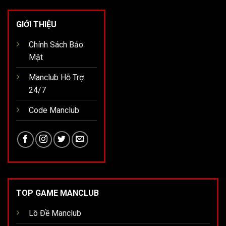
GIỚI THIỆU
Chính Sách Bảo
Mật
Manclub Hỗ Trợ
24/7
Code Manclub
TOP GAME MANCLUB
Lô Đề Manclub