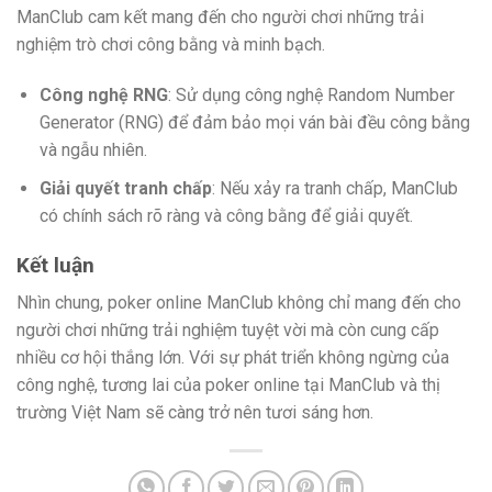
ManClub cam kết mang đến cho người chơi những trải
nghiệm trò chơi công bằng và minh bạch.
Công nghệ RNG
: Sử dụng công nghệ Random Number
Generator (RNG) để đảm bảo mọi ván bài đều công bằng
và ngẫu nhiên.
Giải quyết tranh chấp
: Nếu xảy ra tranh chấp, ManClub
có chính sách rõ ràng và công bằng để giải quyết.
Kết luận
Nhìn chung, poker online ManClub không chỉ mang đến cho
người chơi những trải nghiệm tuyệt vời mà còn cung cấp
nhiều cơ hội thắng lớn. Với sự phát triển không ngừng của
công nghệ, tương lai của poker online tại ManClub và thị
trường Việt Nam sẽ càng trở nên tươi sáng hơn.