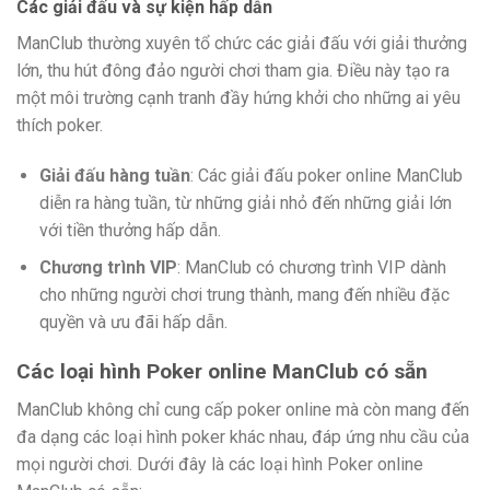
Các giải đấu và sự kiện hấp dẫn
ManClub thường xuyên tổ chức các giải đấu với giải thưởng
lớn, thu hút đông đảo người chơi tham gia. Điều này tạo ra
một môi trường cạnh tranh đầy hứng khởi cho những ai yêu
thích poker.
Giải đấu hàng tuần
: Các giải đấu poker online ManClub
diễn ra hàng tuần, từ những giải nhỏ đến những giải lớn
với tiền thưởng hấp dẫn.
Chương trình VIP
: ManClub có chương trình VIP dành
cho những người chơi trung thành, mang đến nhiều đặc
quyền và ưu đãi hấp dẫn.
Các loại hình Poker online ManClub có sẵn
ManClub không chỉ cung cấp poker online mà còn mang đến
đa dạng các loại hình poker khác nhau, đáp ứng nhu cầu của
mọi người chơi. Dưới đây là các loại hình Poker online