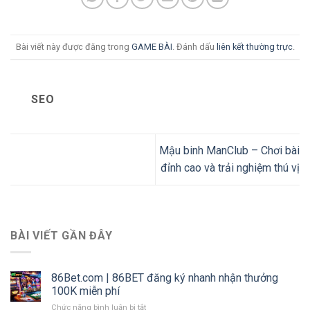
Bài viết này được đăng trong
GAME BÀI
. Đánh dấu
liên kết thường trực
.
SEO
Mậu binh ManClub – Chơi bài
đỉnh cao và trải nghiệm thú vị
BÀI VIẾT GẦN ĐÂY
86Bet.com | 86BET đăng ký nhanh nhận thưởng
100K miễn phí
Chức năng bình luận bị tắt
ở