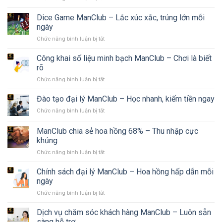
86Bet.com
|
Dice Game ManClub – Lắc xúc xắc, trúng lớn mỗi
86BET
ngày
đăng
Chức năng bình luận bị tắt
ở
ký
Dice
nhanh
Game
Công khai số liệu minh bạch ManClub – Chơi là biết
nhận
ManClub
thưởng
rõ
–
100K
Chức năng bình luận bị tắt
ở
Lắc
miễn
Công
xúc
phí
khai
Đào tạo đại lý ManClub – Học nhanh, kiếm tiền ngay
xắc,
số
trúng
Chức năng bình luận bị tắt
ở
liệu
lớn
Đào
minh
mỗi
tạo
ManClub chia sẻ hoa hồng 68% – Thu nhập cực
bạch
ngày
đại
ManClub
khủng
lý
–
Chức năng bình luận bị tắt
ở
ManClub
Chơi
ManClub
–
là
chia
Học
Chính sách đại lý ManClub – Hoa hồng hấp dẫn mỗi
biết
sẻ
nhanh,
ngày
rõ
hoa
kiếm
Chức năng bình luận bị tắt
ở
hồng
tiền
Chính
68%
ngay
sách
Dịch vụ chăm sóc khách hàng ManClub – Luôn sẵn
–
đại
Thu
sàng hỗ trợ