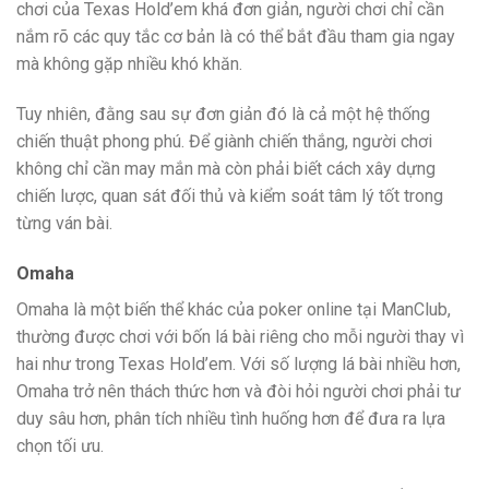
chơi của Texas Hold’em khá đơn giản, người chơi chỉ cần
nắm rõ các quy tắc cơ bản là có thể bắt đầu tham gia ngay
mà không gặp nhiều khó khăn.
Tuy nhiên, đằng sau sự đơn giản đó là cả một hệ thống
chiến thuật phong phú. Để giành chiến thắng, người chơi
không chỉ cần may mắn mà còn phải biết cách xây dựng
chiến lược, quan sát đối thủ và kiểm soát tâm lý tốt trong
từng ván bài.
Omaha
Omaha là một biến thể khác của poker online tại ManClub,
thường được chơi với bốn lá bài riêng cho mỗi người thay vì
hai như trong Texas Hold’em. Với số lượng lá bài nhiều hơn,
Omaha trở nên thách thức hơn và đòi hỏi người chơi phải tư
duy sâu hơn, phân tích nhiều tình huống hơn để đưa ra lựa
chọn tối ưu.