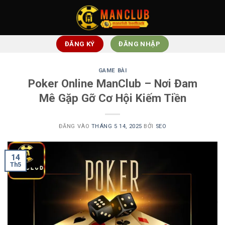
Bỏ
qua
nội
dung
ĐĂNG KÝ
ĐĂNG NHẬP
GAME BÀI
Poker Online ManClub – Nơi Đam
Mê Gặp Gỡ Cơ Hội Kiếm Tiền
ĐĂNG VÀO
THÁNG 5 14, 2025
BỞI
SEO
14
Th5