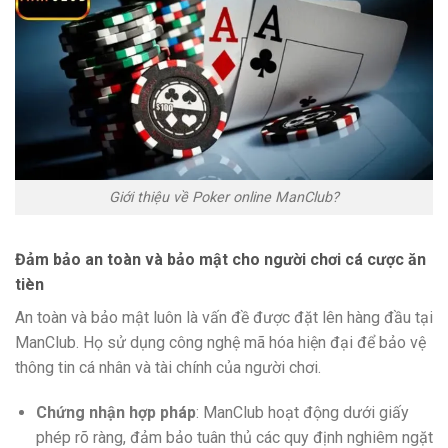
Giới thiệu về Poker online ManClub?
Đảm bảo an toàn và bảo mật cho người chơi cá cược ăn
tièn
An toàn và bảo mật luôn là vấn đề được đặt lên hàng đầu tại
ManClub. Họ sử dụng công nghệ mã hóa hiện đại để bảo vệ
thông tin cá nhân và tài chính của người chơi.
Chứng nhận hợp pháp
: ManClub hoạt động dưới giấy
phép rõ ràng, đảm bảo tuân thủ các quy định nghiêm ngặt