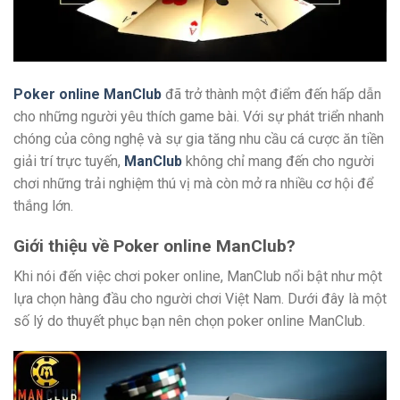
Poker online ManClub
đã trở thành một điểm đến hấp dẫn
cho những người yêu thích game bài. Với sự phát triển nhanh
chóng của công nghệ và sự gia tăng nhu cầu cá cược ăn tiền
giải trí trực tuyến,
ManClub
không chỉ mang đến cho người
chơi những trải nghiệm thú vị mà còn mở ra nhiều cơ hội để
thắng lớn.
Giới thiệu về Poker online ManClub?
Khi nói đến việc chơi poker online, ManClub nổi bật như một
lựa chọn hàng đầu cho người chơi Việt Nam. Dưới đây là một
số lý do thuyết phục bạn nên chọn poker online ManClub.