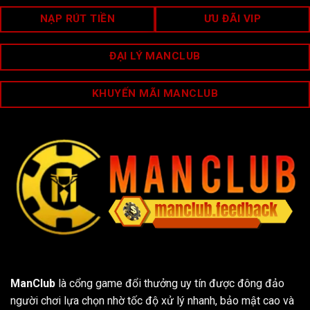
24/7
NẠP RÚT TIỀN
ƯU ĐÃI VIP
ĐẠI LÝ MANCLUB
KHUYẾN MÃI MANCLUB
ManClub
là cổng game đổi thưởng uy tín được đông đảo
người chơi lựa chọn nhờ tốc độ xử lý nhanh, bảo mật cao và