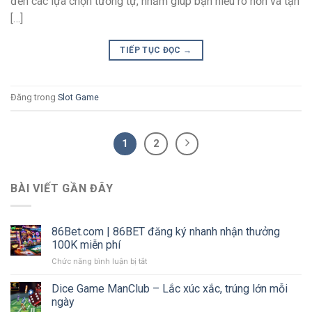
đến các lựa chọn tương tự, nhằm giúp bạn hiểu rõ hơn và tận
[…]
TIẾP TỤC ĐỌC
→
Đăng trong
Slot Game
1
2
BÀI VIẾT GẦN ĐÂY
86Bet.com | 86BET đăng ký nhanh nhận thưởng
100K miễn phí
Chức năng bình luận bị tắt
ở
86Bet.com
|
Dice Game ManClub – Lắc xúc xắc, trúng lớn mỗi
86BET
ngày
đăng