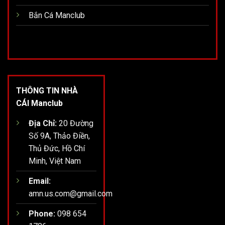
Bắn Cá Manclub
THÔNG TIN NHÀ
CÁI
Manclub
Địa Chỉ:
20 Đường
Số 9A, Thảo Điền,
Thủ Đức, Hồ Chí
Minh, Việt Nam
Email:
amn.us.com@gmail.com
Phone:
098 654