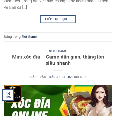
kiếm tiền. Trong bài viết này, chúng ta sẽ khám phá sâu hơn
về Bắn cá […]
TIẾP TỤC ĐỌC
→
Đăng trong
Slot Game
SLOT GAME
Mini xóc đĩa – Game dân gian, thắng lớn
siêu nhanh
ĐĂNG VÀO
THÁNG 5 14, 2025
BỞI
SEO
14
Th5