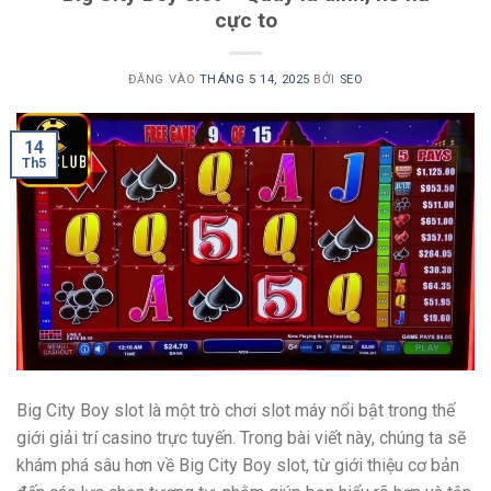
cực to
ĐĂNG VÀO
THÁNG 5 14, 2025
BỞI
SEO
14
Th5
Big City Boy slot là một trò chơi slot máy nổi bật trong thế
giới giải trí casino trực tuyến. Trong bài viết này, chúng ta sẽ
khám phá sâu hơn về Big City Boy slot, từ giới thiệu cơ bản