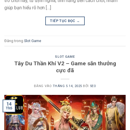
trò chơi này, từ định nghĩa, tính năng đến cách chơi, nhằm
giúp bạn hiểu rõ hơn […]
TIẾP TỤC ĐỌC
→
Đăng trong
Slot Game
SLOT GAME
Tây Du Thần Khí V2 – Game săn thưởng
cực đã
ĐĂNG VÀO
THÁNG 5 14, 2025
BỞI
SEO
14
Th5