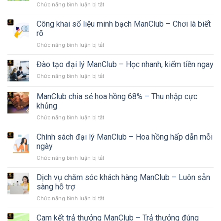
Chức năng bình luận bị tắt
ở
ký
Dice
nhanh
Game
Công khai số liệu minh bạch ManClub – Chơi là biết
nhận
ManClub
thưởng
rõ
–
100K
Chức năng bình luận bị tắt
ở
Lắc
miễn
Công
xúc
phí
khai
Đào tạo đại lý ManClub – Học nhanh, kiếm tiền ngay
xắc,
số
trúng
Chức năng bình luận bị tắt
ở
liệu
lớn
Đào
minh
mỗi
tạo
ManClub chia sẻ hoa hồng 68% – Thu nhập cực
bạch
ngày
đại
ManClub
khủng
lý
–
Chức năng bình luận bị tắt
ở
ManClub
Chơi
ManClub
–
là
chia
Học
Chính sách đại lý ManClub – Hoa hồng hấp dẫn mỗi
biết
sẻ
nhanh,
ngày
rõ
hoa
kiếm
Chức năng bình luận bị tắt
ở
hồng
tiền
Chính
68%
ngay
sách
Dịch vụ chăm sóc khách hàng ManClub – Luôn sẵn
–
đại
Thu
sàng hỗ trợ
lý
nhập
Chức năng bình luận bị tắt
ở
ManClub
cực
Dịch
–
khủng
vụ
Cam kết trả thưởng ManClub – Trả thưởng đúng
Hoa