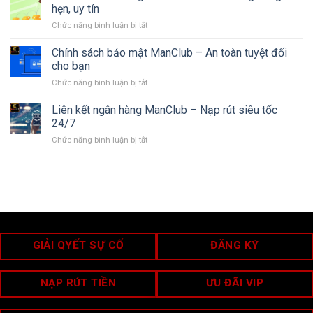
chăm
hồng
hẹn, uy tín
sóc
hấp
Chức năng bình luận bị tắt
ở
khách
dẫn
Cam
hàng
mỗi
kết
Chính sách bảo mật ManClub – An toàn tuyệt đối
ManClub
ngày
trả
–
cho bạn
thưởng
Luôn
Chức năng bình luận bị tắt
ở
ManClub
sẵn
Chính
–
sàng
sách
Liên kết ngân hàng ManClub – Nạp rút siêu tốc
Trả
hỗ
bảo
thưởng
24/7
trợ
mật
đúng
Chức năng bình luận bị tắt
ở
ManClub
hẹn,
Liên
–
uy
kết
An
tín
ngân
toàn
hàng
tuyệt
ManClub
đối
–
cho
Nạp
bạn
rút
GIẢI QYẾT SỰ CỐ
ĐĂNG KÝ
siêu
tốc
24/7
NẠP RÚT TIỀN
ƯU ĐÃI VIP