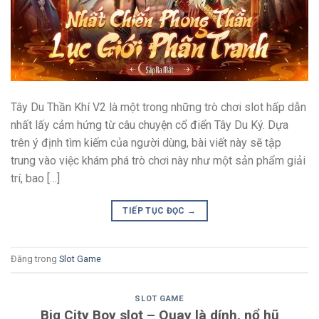
Tây Du Thần Khí V2 là một trong những trò chơi slot hấp dẫn
nhất lấy cảm hứng từ câu chuyện cổ điển Tây Du Ký. Dựa
trên ý định tìm kiếm của người dùng, bài viết này sẽ tập
trung vào việc khám phá trò chơi này như một sản phẩm giải
trí, bao […]
TIẾP TỤC ĐỌC
→
Đăng trong
Slot Game
SLOT GAME
Big City Boy slot – Quay là dính, nổ hũ