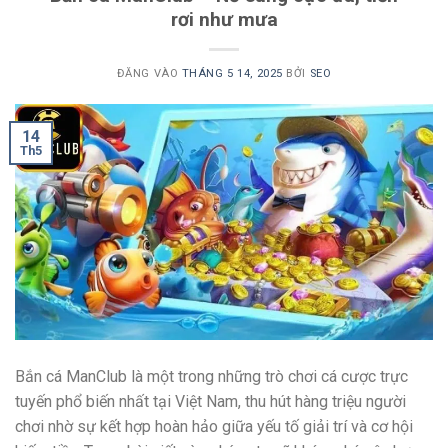
rơi như mưa
ĐĂNG VÀO
THÁNG 5 14, 2025
BỞI
SEO
14
Th5
Bắn cá ManClub là một trong những trò chơi cá cược trực
tuyến phổ biến nhất tại Việt Nam, thu hút hàng triệu người
chơi nhờ sự kết hợp hoàn hảo giữa yếu tố giải trí và cơ hội