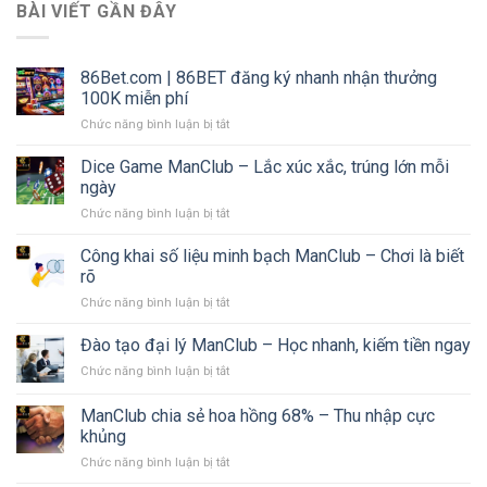
BÀI VIẾT GẦN ĐÂY
86Bet.com | 86BET đăng ký nhanh nhận thưởng
100K miễn phí
Chức năng bình luận bị tắt
ở
86Bet.com
|
Dice Game ManClub – Lắc xúc xắc, trúng lớn mỗi
86BET
ngày
đăng
Chức năng bình luận bị tắt
ở
ký
Dice
nhanh
Game
Công khai số liệu minh bạch ManClub – Chơi là biết
nhận
ManClub
thưởng
rõ
–
100K
Chức năng bình luận bị tắt
ở
Lắc
miễn
Công
xúc
phí
khai
Đào tạo đại lý ManClub – Học nhanh, kiếm tiền ngay
xắc,
số
trúng
Chức năng bình luận bị tắt
ở
liệu
lớn
Đào
minh
mỗi
tạo
ManClub chia sẻ hoa hồng 68% – Thu nhập cực
bạch
ngày
đại
ManClub
khủng
lý
–
Chức năng bình luận bị tắt
ở
ManClub
Chơi
ManClub
–