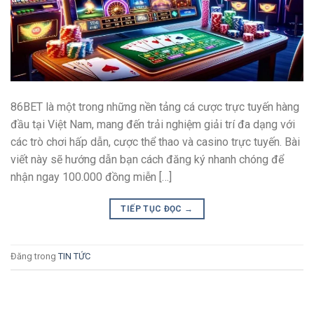
86BET là một trong những nền tảng cá cược trực tuyến hàng
đầu tại Việt Nam, mang đến trải nghiệm giải trí đa dạng với
các trò chơi hấp dẫn, cược thể thao và casino trực tuyến. Bài
viết này sẽ hướng dẫn bạn cách đăng ký nhanh chóng để
nhận ngay 100.000 đồng miễn […]
TIẾP TỤC ĐỌC
→
Đăng trong
TIN TỨC