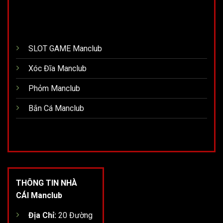
SLOT GAME Manclub
Xóc Đĩa Manclub
Phỏm Manclub
Bắn Cá Manclub
THÔNG TIN NHÀ
CÁI
Manclub
Địa Chỉ:
20 Đường