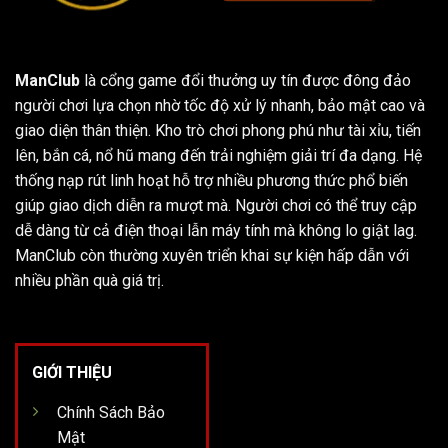
ManClub
là cổng game đổi thưởng uy tín được đông đảo
người chơi lựa chọn nhờ tốc độ xử lý nhanh, bảo mật cao và
giao diện thân thiện. Kho trò chơi phong phú như tài xỉu, tiến
lên, bắn cá, nổ hũ mang đến trải nghiệm giải trí đa dạng. Hệ
thống nạp rút linh hoạt hỗ trợ nhiều phương thức phổ biến
giúp giao dịch diễn ra mượt mà. Người chơi có thể truy cập
dễ dàng từ cả điện thoại lẫn máy tính mà không lo giật lag.
ManClub còn thường xuyên triển khai sự kiện hấp dẫn với
nhiều phần quà giá trị.
GIỚI THIỆU
Chính Sách Bảo
Mật