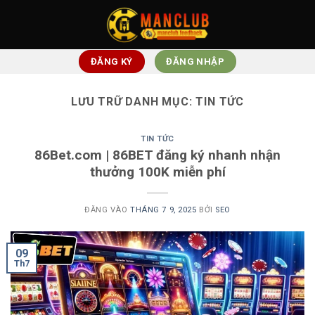
Bỏ
qua
nội
dung
ĐĂNG KÝ
ĐĂNG NHẬP
LƯU TRỮ DANH MỤC:
TIN TỨC
TIN TỨC
86Bet.com | 86BET đăng ký nhanh nhận
thưởng 100K miễn phí
ĐĂNG VÀO
THÁNG 7 9, 2025
BỞI
SEO
09
Th7